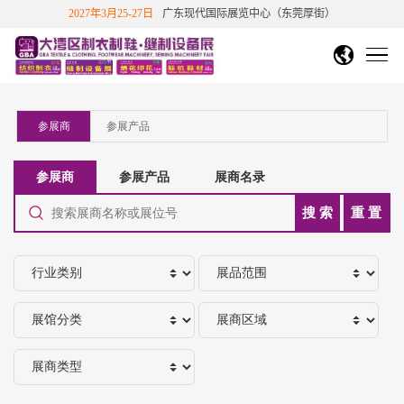
2027年3月25-27日
广东现代国际展览中心（东莞厚街）
DMP大湾区工博会
中文繁體
English
香港文博会
首页
越南胡志明市纺织制衣展
越南胡志明鞋机鞋材工业展
展会概况
关于展会
展商中心
国站
下展
展会介绍
展览范围
展会历史数据
展商信息
观众中心
展会影响力
往届知名展商
展商/产品查询
新品技术
免费参观报名
展会影响力
展会评价
合作伙伴
新闻与活动
展位申请
个人免费参观
团体参观申请
重磅观众福利
会
展会回顾
参展福利&优惠
展位在线预定
展商登陆
联系我们
展会动态
展会公告
媒体报道
行业动态
参观指引
展会视频
精彩图片
展会报告书
展商服务
交通指引
周边酒店
展会活动
往届展会报告
2026参展商手册
观众福利