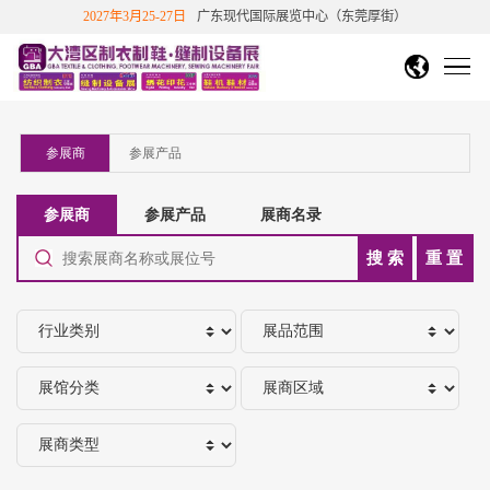
2027年3月25-27日
广东现代国际展览中心（东莞厚街）
DMP大湾区工博会
中文繁體
English
香港文博会
首页
越南胡志明市纺织制衣展
越南胡志明鞋机鞋材工业展
展会概况
关于展会
展商中心
国站
下展
展会介绍
展览范围
展会历史数据
展商信息
观众中心
展会影响力
往届知名展商
展商/产品查询
新品技术
免费参观报名
展会影响力
展会评价
合作伙伴
新闻与活动
展位申请
个人免费参观
团体参观申请
重磅观众福利
会
展会回顾
参展福利&优惠
展位在线预定
展商登陆
联系我们
展会动态
展会公告
媒体报道
行业动态
参观指引
展会视频
精彩图片
展会报告书
展商服务
交通指引
周边酒店
展会活动
往届展会报告
2026参展商手册
观众福利