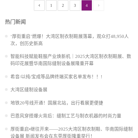
1
2
3
4
2026广告招商手册
免费住酒店
省外观众交通补贴
展商名录下载
一页
一页»
热门新闻
‘厚街重启’燃爆！大湾区制衣制鞋展落幕，观众打48,950人
次，创历史新高
智能科技赋能鞋服产业焕新机｜2025大湾区制衣制鞋展、数
码印花展暨华南国际缝制设备展隆重开幕
希音/以纯/宝成等品牌终端买家名单发布！！!
大湾区缝制设备展
地铁20号线开通！国展北站，出行看展更便捷
巴恩风穿搭爆火背后：缝制工艺与制衣机器的时尚力量
厚街重启•继往开来——2025大湾区制衣制鞋、华南国际缝制
设备展 新闻发布会在东莞厚街隆重举行！