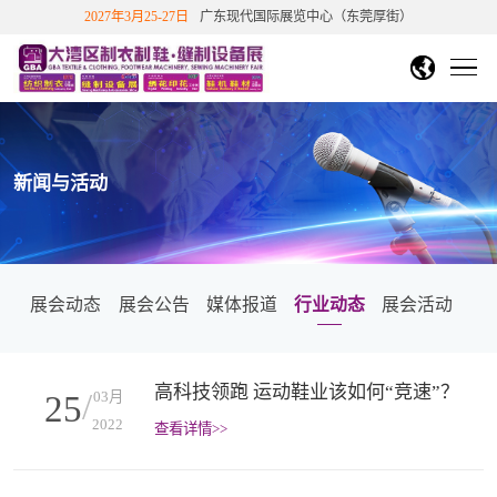
2027年3月25-27日
广东现代国际展览中心（东莞厚街）
DMP大湾区工博会
中文繁體
English
香港文博会
首页
越南胡志明市纺织制衣展
越南胡志明鞋机鞋材工业展
展会概况
新闻与活动
关于展会
展商中心
国站
下展
展会介绍
展览范围
展会历史数据
展商信息
观众中心
展会影响力
展会动态
展会公告
媒体报道
行业动态
展会活动
往届知名展商
展商/产品查询
新品技术
免费参观报名
展会影响力
展会评价
合作伙伴
新闻与活动
展位申请
个人免费参观
团体参观申请
重磅观众福利
会
展会回顾
高科技领跑 运动鞋业该如何“竞速”？
参展福利&优惠
展位在线预定
展商登陆
联系我们
展会动态
展会公告
媒体报道
行业动态
03月
25
参观指引
展会视频
精彩图片
展会报告书
2022
查看详情>>
展商服务
交通指引
周边酒店
展会活动
往届展会报告
2026参展商手册
观众福利