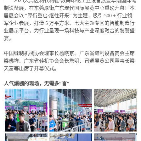
——2025大湾区制衣制鞋·数码印花工业设备展暨华南国际缝
2026广告招商手册
免费住酒店
省外观众交通补贴
展商名录下载
制设备展，在东莞厚街广东现代国际展览中心重磅开幕！本
届展会以 “厚街重启·继往开来” 为主题，吸引 500 + 行业领
军企业参展，打造 5 万平方米、七大主题专区的智能制造行
业展示平台，为行业呈现一场科技与产业深度融合的饕餮盛
宴。
中国缝制机械协会理事长杨晓京、广东省缝制设备商会主席
梁佛祥、广东省鞋机协会会长詹明、讯通展览公司董事长梁
天富等出席了开幕仪式。
人气爆棚的现场，无需多“言”