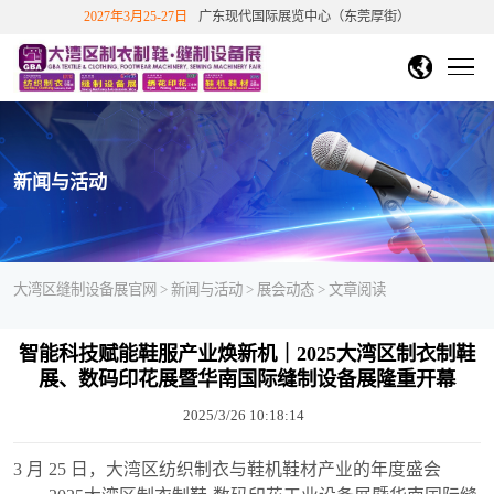
2027年3月25-27日
广东现代国际展览中心（东莞厚街）
DMP大湾区工博会
中文繁體
English
香港文博会
首页
越南胡志明市纺织制衣展
越南胡志明鞋机鞋材工业展
展会概况
新闻与活动
关于展会
展商中心
国站
下展
展会介绍
展览范围
展会历史数据
展商信息
观众中心
大湾区缝制设备展官网
>
新闻与活动
>
展会动态
> 文章阅读
展会影响力
往届知名展商
展商/产品查询
新品技术
免费参观报名
展会影响力
展会评价
合作伙伴
新闻与活动
展位申请
智能科技赋能鞋服产业焕新机｜2025大湾区制衣制鞋
个人免费参观
团体参观申请
重磅观众福利
会
展会回顾
展、数码印花展暨华南国际缝制设备展隆重开幕
参展福利&优惠
展位在线预定
展商登陆
联系我们
展会动态
展会公告
媒体报道
行业动态
参观指引
展会视频
精彩图片
展会报告书
2025/3/26 10:18:14
展商服务
交通指引
周边酒店
展会活动
往届展会报告
2026参展商手册
3 月 25 日，大湾区纺织制衣与鞋机鞋材产业的年度盛会
观众福利