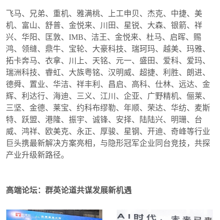
飞马、兄弟、重机、雅满桃、上工申贝、杰克、中捷、美
机、富山、舒普、金悦来、川田、星锐、大森、银箭、祥
兴、华阳、匡敦、IMB、洁王、金悦来、杜马、启晖、赐
鸿、领缝、鼎牛、宝轮、大豪科技、瑞珂玛、越美、玛雅、
拓卡奔马、衣拿、川上、天铭、元一、盛田、爱科、爱玛、
瑞洲科技、睿虹、大族粤铭、汉明威、超捷、利胜、朗进、
德舜、置业、华洁、祥丰利、昌启、高科、仕林、远达、金
辉、利达行、海迪、三义、江川、企亚、广野精机、俪莱、
三坚、金德、莱宝、约科布缪勒、年顺、荣达、华纺、麦斯
特、跃盟、港隆、振宇、诚锋、安择、陆陆兴、明珊、台
威、鸿祥、欧美克、永正、厚骏、星钢、开迪、奇峰等行业
巨头携最新解决方案亮相，与隐形冠军企业同台竞技，共探
产业升级新路径。
高端论坛：群英论道共谋发展新机遇