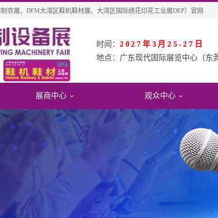
纺织制衣展、DFM大湾区鞋机鞋材展、大湾区国际绣花印花工业展DEP）官网
时间：
2027年3月25-27日
地点：
广东现代国际展览中心（东
展商中心
观众中心
会
息
观报名
展会影响力
展位申请
参观指引
绍
名展商
费参观
展会影响力
参展福利&优惠
交通指引
围
品查询
观申请
展会评价
展位在线预定
周边酒店
史数据
术
众福利
合作伙伴
展商登陆