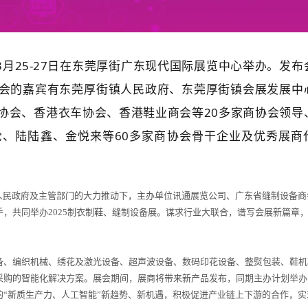
年3月25-27日在东莞厚街广东现代国际展览中心举办。发布
会的嘉宾有东莞厚街镇人民政府、东莞厚街镇会展发展中
协会、香港衣车协会、香港鞋业商会等20多家商协会领导
、陆陆鑫、金悦来等60多家商协会骨干企业及优秀展商
人民政府及主管部门的大力推动下，主办单位讯通展览公司、广东省缝制设备商
，共同举办2025制衣制鞋、缝制设备展。谋求行业大联合，谱写会展新篇章
备、编织机械、绣花及激光设备、超声波设备、数码印花设备、整熨包装、鞋机
采购的智能化解决方案。展会期间，展商将带来新产品发布，同期主办计划举办
“新质生产力、人工智能”新趋势、新机遇，积极促进产业链上下游的合作，实