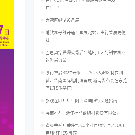
希音/以纯/宝成等品牌终端买家名单发
布！！!
大湾区缝制设备展
地铁20号线开通！国展北站，出行看展更便
捷
巴恩风穿搭爆火背后：缝制工艺与制衣机器
的时尚力量
厚街重启•继往开来——2025大湾区制衣制
鞋、华南国际缝制设备展 新闻发布会在东莞
厚街隆重举行！
参观在即！！！附上深圳限行交通指南
展商推荐 | 浙江杜马缝纫机股份有限公司
省级荣誉！荣获“会展企业百强”、“会展项目
百强”证书及牌匾