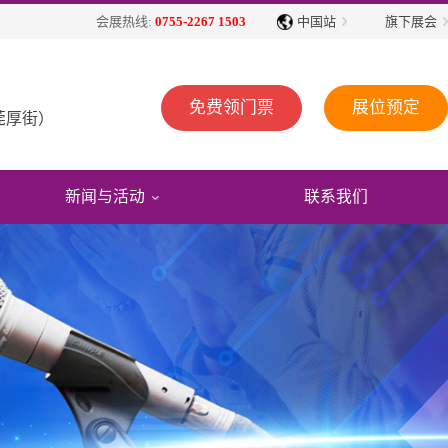
中国站
旗下展会
会展热线:
0755-2267 1503
免费领门票
展位预定
莞厚街）
新闻与活动
联系我们
展会动态
展会回顾
展商服务
观众福利
展会公告
媒体报道
展会视频
往届展会报告
免费住酒店
行业动态
精彩图片
2026参展商手册
省外观众交通补贴
展会活动
展会报告书
2026广告招商手册
展商名录下载