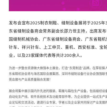
发布会宣布2025制衣制鞋、缝制设备展将于2025
东省缝制设备商会常务副会长邵力世主持，出席发布
国缝制机械协会、广东省缝制设备商会、广东省鞋机
针车、祥兴针车、上工申贝、重机、西安标准、宝轮
业，以及23家媒体代表等共计200余人。
为进一步整合资源做大做强本土展会，打造“东莞制造”品牌。在厚街镇
东省鞋机协会将与海名国际会展集团、深圳市缝制设备行业协会强强联手
莞会展与产业高质量融合发展！
展会将集中展示国内外先进的服装、鞋履与箱包生产设备，包括缝纫设
自动化生产线、软件系统技术及功能零部件等，为企业提供一站式生产
业论坛和交流活动，邀请行业专家、学者以及企业家共同探讨产业发展的