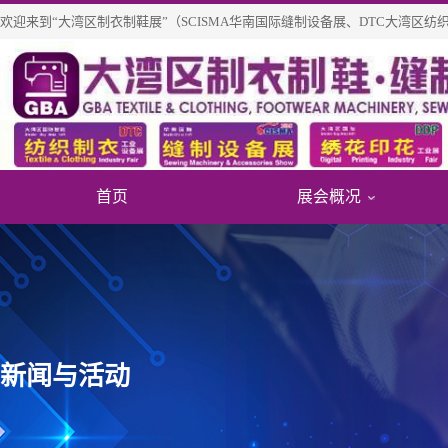
欢迎来到“大湾区制衣制鞋展”（SCISMA华南国际缝制设备展、DTC大湾区
首页
展会概况
关于展
展商信
免费参
展会介
往届知
个人免
新闻与活动
展览范
展商/产
团体参
展会历
新品技
重磅观