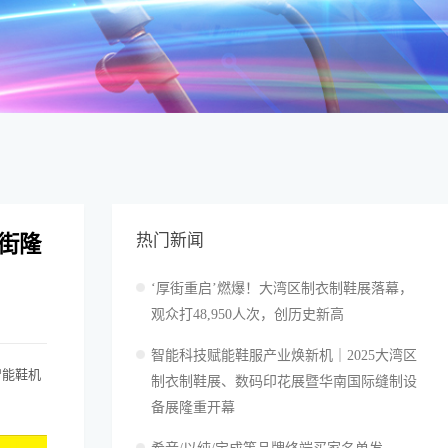
热门新闻
厚街隆
‘厚街重启’燃爆！大湾区制衣制鞋展落幕，
观众打48,950人次，创历史新高
智能科技赋能鞋服产业焕新机｜2025大湾区
智能鞋机
制衣制鞋展、数码印花展暨华南国际缝制设
备展隆重开幕