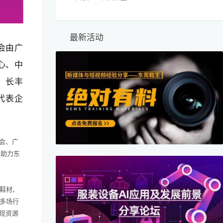
最新活动
会由广
心、中
、长丰
代表企
会、广
，助力东
鞋材、
多场行
现资源