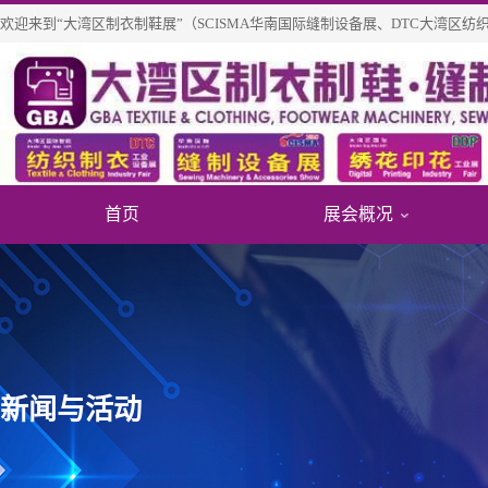
欢迎来到“大湾区制衣制鞋展”（SCISMA华南国际缝制设备展、DTC大湾区
首页
展会概况
关于展
展商信
免费参
展会介
往届知
个人免
新闻与活动
展览范
展商/产
团体参
展会历
新品技
重磅观