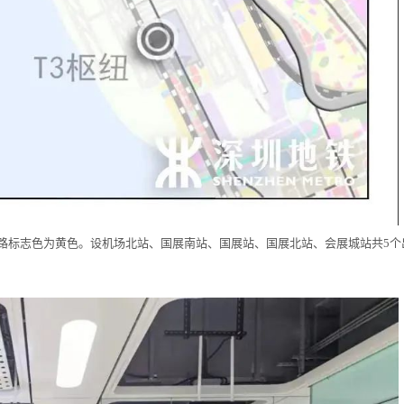
线路标志色为黄色。设机场北站、国展南站、国展站、国展北站、会展城站共5个