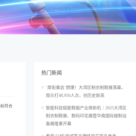
热门新闻
‘厚街重启’燃爆！大湾区制衣制鞋展落幕，
观众打48,950人次，创历史新高
指标符合
智能科技赋能鞋服产业焕新机｜2025大湾区
制衣制鞋展、数码印花展暨华南国际缝制设
备展隆重开幕