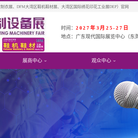
纺织制衣展、DFM大湾区鞋机鞋材展、大湾区国际绣花印花工业展DEP）官网
时间：
2027年3月25-27日
地点：
广东现代国际展览中心（东
展商中心
观众中心
会
息
观报名
展会影响力
展位申请
参观指引
绍
名展商
费参观
展会影响力
参展福利&优惠
交通指引
围
品查询
观申请
展会评价
展位在线预定
周边酒店
史数据
术
众福利
合作伙伴
展商登陆