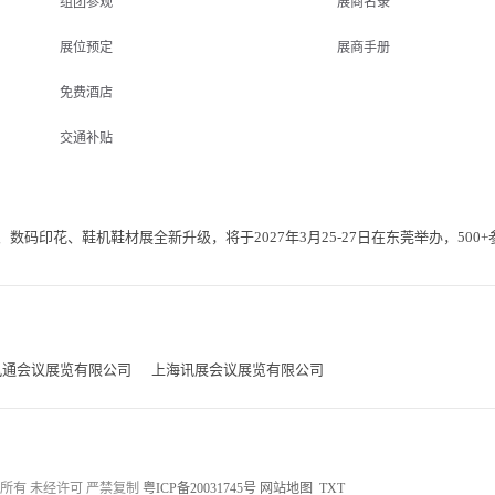
组团参观
展商名录
展位预定
展商手册
免费酒店
交通补贴
数码印花、鞋机鞋材展全新升级，将于2027年3月25-27日在东莞举办，50
讯通会议展览有限公司
上海讯展会议展览有限公司
有限公司 版权所有 未经许可 严禁复制
粤ICP备20031745号
网站地图
TXT