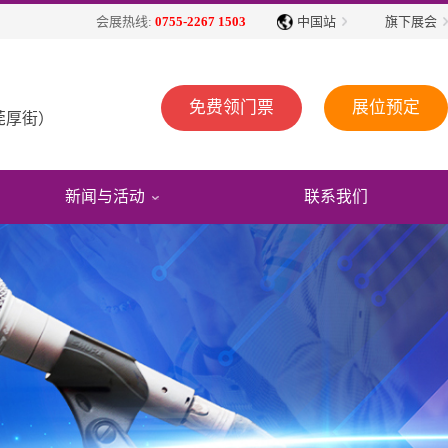
中国站
旗下展会
会展热线:
0755-2267 1503
免费领门票
展位预定
莞厚街）
新闻与活动
联系我们
展会动态
展会回顾
展商服务
观众福利
展会公告
媒体报道
展会视频
往届展会报告
免费住酒店
行业动态
精彩图片
2026参展商手册
省外观众交通补贴
展会活动
展会报告书
2026广告招商手册
展商名录下载