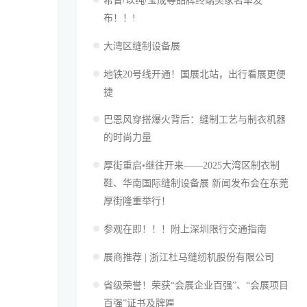
希音/以纯/宝成等品牌终端买家名单发
布！！!
大湾区缝制设备展
地铁20号线开通！国展北站，出行看展更便
捷
巴恩风穿搭爆火背后：缝制工艺与制衣机器
的时尚力量
厚街重启•继往开来——2025大湾区制衣制
鞋、华南国际缝制设备展 新闻发布会在东莞
厚街隆重举行！
参观在即！！！附上深圳限行交通指南
展商推荐 | 浙江杜马缝纫机股份有限公司
省级荣誉！荣获“会展企业百强”、“会展项目
百强”证书及牌匾