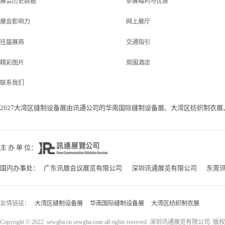
展会历史数据
参展福利与优惠
展会影响力
网上展厅
往届展商
交通指引
精彩图片
周围酒店
联系我们
2027大湾区缝制设备展由讯通公司的华南国际缝制设备展、大湾区纺织制衣展、
主 办 单 位：
国内办事处：
广东讯展会议展览有限公司
深圳讯通展览有限公司
东莞
友情链接：
大湾区缝制设备展
华南国际缝制设备展
大湾区纺织制衣展
Copyright © 2022 sewgba.cn sewgba.com all rights reserved 深圳讯通展览