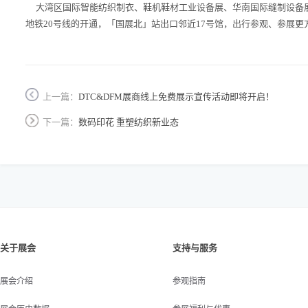
大湾区国际智能纺织制衣、鞋机鞋材工业设备展、华南国际缝制设备展已定
地铁20号线的开通，「国展北」站出口邻近17号馆，出行参观、参展更
上一篇：
DTC&DFM展商线上免费展示宣传活动即将开启！
下一篇：
数码印花 重塑纺织新业态
关于展会
支持与服务
展会介绍
参观指南