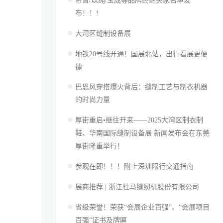
希音/以纯/宝成等品牌终端买家名单发
布！！!
大湾区缝制设备展
地铁20号线开通！国展北站，出行看展更便
捷
巴恩风穿搭爆火背后：缝制工艺与制衣机器
的时尚力量
厚街重启•继往开来——2025大湾区制衣制
鞋、华南国际缝制设备展 新闻发布会在东莞
厚街隆重举行！
参观在即！！！附上深圳限行交通指南
展商推荐 | 浙江杜马缝纫机股份有限公司
省级荣誉！荣获“会展企业百强”、“会展项目
百强”证书及牌匾