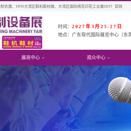
纺织制衣展、DFM大湾区鞋机鞋材展、大湾区国际绣花印花工业展DEP）官网
时间：
2027年3月25-27日
地点：
广东现代国际展览中心（东
展商中心
观众中心
会
息
观报名
展会影响力
展位申请
参观指引
绍
名展商
费参观
展会影响力
参展福利&优惠
交通指引
围
品查询
观申请
展会评价
展位在线预定
周边酒店
史数据
术
众福利
合作伙伴
展商登陆