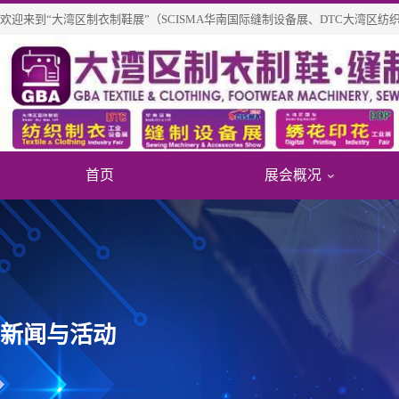
欢迎来到“大湾区制衣制鞋展”（SCISMA华南国际缝制设备展、DTC大湾区
首页
展会概况
关于展
展商信
免费参
展会介
往届知
个人免
新闻与活动
展览范
展商/产
团体参
展会历
新品技
重磅观