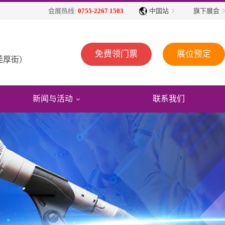
中国站
旗下展会
会展热线:
0755-2267 1503
免费领门票
展位预定
莞厚街）
新闻与活动
联系我们
展会动态
展会回顾
展商服务
观众福利
展会公告
媒体报道
展会视频
往届展会报告
免费住酒店
行业动态
精彩图片
2026参展商手册
省外观众交通补贴
展会活动
展会报告书
2026广告招商手册
展商名录下载