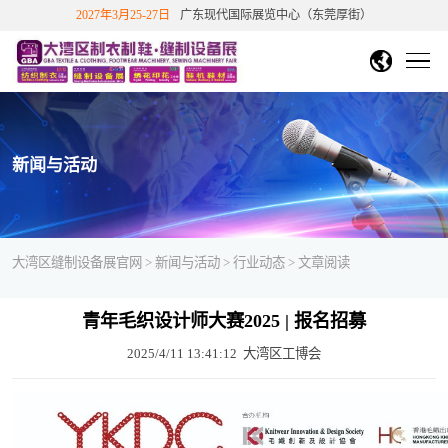
2027年3月25-27日
广东现代国际展览中心（东莞厚街）
DMP大湾区工博会
中文繁體
English
香港文博会
首页
越南胡志明市纺织制衣展
越南胡志明鞋机鞋材工业展
展会概况
新闻与活动
关于展会
展商中心
国站
下展
展会介绍
展览范围
展会历史数据
展商信息
观众中心
大湾区缝制设备展官网
>
新闻与活动
>
行业动态
> 文章阅读
展会影响力
往届知名展商
展商/产品查询
新品技术
免费参观报名
展会影响力
展会评价
合作伙伴
新闻与活动
展位申请
青年毛织设计师大赛2025 | 报名招募
个人免费参观
团体参观申请
重磅观众福利
会
展会回顾
参展福利&优惠
展位在线预定
展商登陆
2025/4/11 13:41:12
大湾区工博会
联系我们
展会动态
展会公告
媒体报道
行业动态
参观指引
展会视频
精彩图片
展会报告书
展商服务
交通指引
周边酒店
展会活动
往届展会报告
2026参展商手册
观众福利