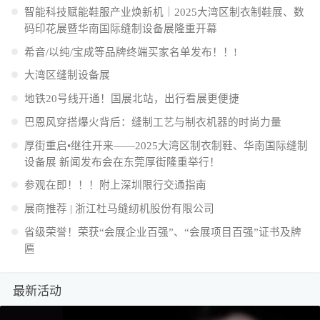
智能科技赋能鞋服产业焕新机｜2025大湾区制衣制鞋展、数
码印花展暨华南国际缝制设备展隆重开幕
希音/以纯/宝成等品牌终端买家名单发布！！!
大湾区缝制设备展
地铁20号线开通！国展北站，出行看展更便捷
巴恩风穿搭爆火背后：缝制工艺与制衣机器的时尚力量
厚街重启•继往开来——2025大湾区制衣制鞋、华南国际缝制
设备展 新闻发布会在东莞厚街隆重举行！
参观在即！！！附上深圳限行交通指南
展商推荐 | 浙江杜马缝纫机股份有限公司
省级荣誉！荣获“会展企业百强”、“会展项目百强”证书及牌
匾
最新活动