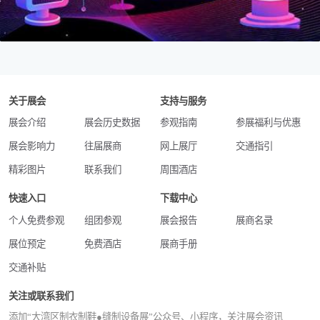
关于展会
支持与服务
展会介绍
展会历史数据
参观指南
参展福利与优惠
展会影响力
往届展商
网上展厅
交通指引
精彩图片
联系我们
周围酒店
快速入口
下载中心
个人免费参观
组团参观
展会报告
展商名录
展位预定
免费酒店
展商手册
交通补贴
关注或联系我们
添加“大湾区制衣制鞋●缝制设备展”公众号、小程序，关注展会资讯