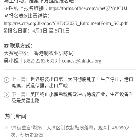
马上行动，搜索下方链接报名吧！
📣📝线上报名链接︰
https://forms.office.com/r/beQ7YnfCUJ
🔎报名表&比赛详情：
http://res.cita.org.hk/doc/YKDC2025_EnrolmentForm_SC.pdf
⏳报名日期：4月1日 至 5月1日
☎ 联系方式：
大赛秘书处 – 香港制衣业训练局
吴小姐｜(852) 2263 6313｜contest@hkkids.org
上一篇：
世界服装出口第二大国彻底乱了！生产停止，港口
瘫痪，货运停摆，出口严峻！
下一篇：
美国终止小額免税新政冲击跨境产业，生产设备升
级是关键出路
热门新闻
‘厚街重启’燃爆！大湾区制衣制鞋展落幕，观众打48,950人
次，创历史新高