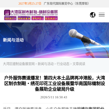
2027年3月25-27日
广东现代国际展览中心（东莞厚街）
DMP大湾区工博会
中文繁體
English
香港文博会
首页
越南胡志明市纺织制衣展
越南胡志明鞋机鞋材工业展
展会概况
新闻与活动
关于展会
展商中心
国站
下展
展会介绍
展览范围
展会历史数据
展商信息
观众中心
大湾区缝制设备展官网
>
新闻与活动
>
行业动态
> 文章阅读
展会影响力
往届知名展商
展商/产品查询
新品技术
免费参观报名
展会影响力
展会评价
合作伙伴
新闻与活动
展位申请
户外服饰赛道爆发！第四大本土品牌再冲港股，大湾
个人免费参观
团体参观申请
重磅观众福利
会
展会回顾
区制衣制鞋・绣花印花工业设备展暨华南国际缝制设
参展福利&优惠
展位在线预定
展商登陆
联系我们
展会动态
展会公告
媒体报道
行业动态
备展助企业破局升级
参观指引
展会视频
精彩图片
展会报告书
展商服务
2026/5/11 16:50:43
交通指引
周边酒店
展会活动
往届展会报告
2026参展商手册
观众福利