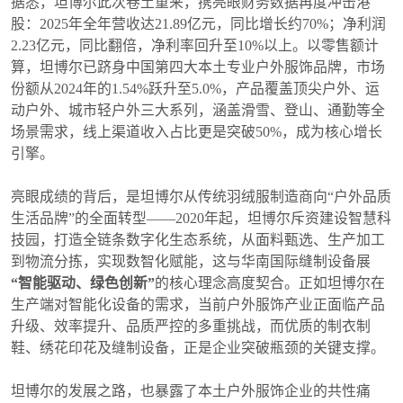
据悉，坦博尔此次卷土重来，携亮眼财务数据再度冲击港
股：2025年全年营收达21.89亿元，同比增长约70%；净利润
2.23亿元，同比翻倍，净利率回升至10%以上。以零售额计
算，坦博尔已跻身中国第四大本土专业户外服饰品牌，市场
份额从2024年的1.54%跃升至5.0%，产品覆盖顶尖户外、运
动户外、城市轻户外三大系列，涵盖滑雪、登山、通勤等全
场景需求，线上渠道收入占比更是突破50%，成为核心增长
引擎。
亮眼成绩的背后，是坦博尔从传统羽绒服制造商向“户外品质
生活品牌”的全面转型——2020年起，坦博尔斥资建设智慧科
技园，打造全链条数字化生态系统，从面料甄选、生产加工
到物流分拣，实现数智化赋能，这与华南国际缝制设备展
“智能驱动、绿色创新”
的核心理念高度契合。正如坦博尔在
生产端对智能化设备的需求，当前户外服饰产业正面临产品
升级、效率提升、品质严控的多重挑战，而优质的制衣制
鞋、绣花印花及缝制设备，正是企业突破瓶颈的关键支撑。
坦博尔的发展之路，也暴露了本土户外服饰企业的共性痛