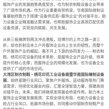
服饰产业的发展趋势高度契合，也为制衣制鞋设备企业带来
了广阔市场机遇。作为行业重要商贸桥梁，华南国际缝制设
备展始终致力于搭建“设备供应商+服饰企业”的对接平台，助
力设备企业精准触达需求端，也帮助服饰企业高效匹配优质
设备资源，实现双向赋能、共生发展。
从新三板摘牌到两次冲击港股，坦博尔的上市之路一波三
折，却也折射出本土户外服饰企业向上生长的韧性。而整个
户外服饰产业的崛起，离不开上下游的协同发力——制衣制
鞋、绣花印花设备的技术革新，是服饰企业产品升级、效率
提升的核心支撑；而服饰企业的规模化发展，也为设备企业
提供了广阔的市场空间。
大湾区制衣制鞋・绣花印花工业设备展暨华南国际缝制设备
展
，始终紧跟行业风口，聚焦户外服饰、运动服饰等热门赛
道需求，持续优化展会内容，汇聚全球智造力量，搭建高效
对接平台。未来，我们将继续发挥展会桥梁作用，助力本土
服饰企业突破发展瓶颈、实现全球化布局，也助力设备企业
抢占行业风口、拓展市场份额，共同推动中国制衣制鞋产业