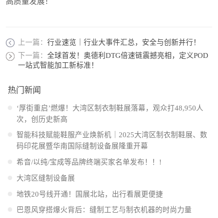
高质量发展！
上一篇：
行业速览｜行业大事件汇总，安全与创新并行！
下一篇：
全球首发！奥德利DTG倍速链震撼亮相，定义POD
一站式智能加工新标准！
热门新闻
‘厚街重启’燃爆！大湾区制衣制鞋展落幕，观众打48,950人
次，创历史新高
智能科技赋能鞋服产业焕新机｜2025大湾区制衣制鞋展、数
码印花展暨华南国际缝制设备展隆重开幕
希音/以纯/宝成等品牌终端买家名单发布！！!
大湾区缝制设备展
地铁20号线开通！国展北站，出行看展更便捷
巴恩风穿搭爆火背后：缝制工艺与制衣机器的时尚力量