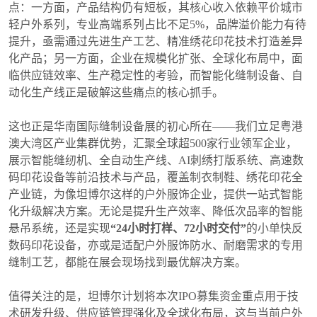
点：一方面，产品结构仍有短板，其核心收入依赖平价城市
轻户外系列，专业高端系列占比不足5%，品牌溢价能力有待
提升，亟需通过先进生产工艺、精准绣花印花技术打造差异
化产品；另一方面，企业在规模化扩张、全球化布局中，面
临供应链效率、生产稳定性的考验，而智能化缝制设备、自
动化生产线正是破解这些痛点的核心抓手。
这也正是华南国际缝制设备展的初心所在——我们立足粤港
澳大湾区产业集群优势，汇聚全球超500家行业领军企业，
展示智能缝纫机、全自动生产线、AI刺绣打版系统、高速数
码印花设备等前沿技术与产品，覆盖制衣制鞋、绣花印花全
产业链，为像坦博尔这样的户外服饰企业，提供一站式智能
化升级解决方案。无论是提升生产效率、降低次品率的智能
悬吊系统，还是实现
“24小时打样、72小时交付”
的小单快反
数码印花设备，亦或是适配户外服饰防水、耐磨需求的专用
缝制工艺，都能在展会现场找到最优解决方案。
值得关注的是，坦博尔计划将本次IPO募集资金重点用于技
术研发升级、供应链管理强化及全球化布局，这与当前户外