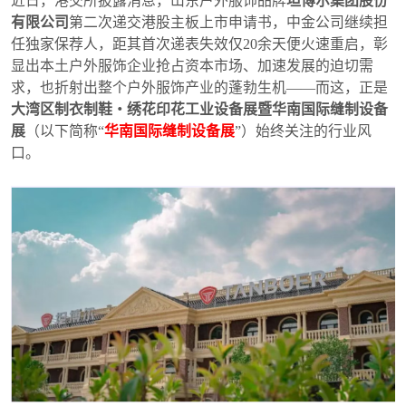
近日，港交所披露消息，山东户外服饰品牌
坦博尔集团股份
2026广告招商手册
免费住酒店
省外观众交通补贴
展商名录下载
有限公司
第二次递交港股主板上市申请书，
中金公司
继续担
任独家保荐人，距其首次递表失效仅20余天便火速重启，彰
显出本土户外服饰企业抢占资本市场、加速发展的迫切需
求，也折射出整个户外服饰产业的蓬勃生机——而这，正是
大湾区制衣制鞋・绣花印花工业设备展暨华南国际缝制设备
展
（以下简称“
华南国际缝制设备展
”）始终关注的行业风
口。